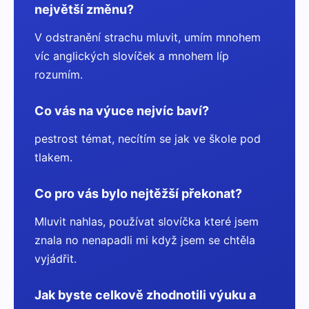
největší změnu?
V odstranění strachu mluvit, umím mnohem
víc anglických slovíček a mnohem líp
rozumím.
Co vás na výuce nejvíc baví?
pestrost témat, necítím se jak ve škole pod
tlakem.
Co pro vás bylo nejtěžší překonat?
Mluvit nahlas, používat slovíčka které jsem
znala no nenapadli mi když jsem se chtěla
vyjádřit.
Jak byste celkově zhodnotili výuku a