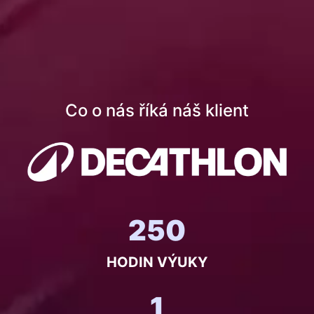
Co o nás říká náš klient
250
HODIN VÝUKY
1