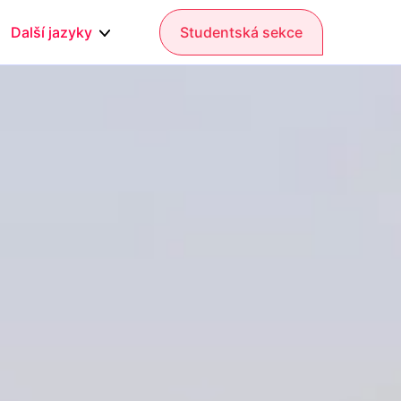
Další jazyky
Studentská sekce