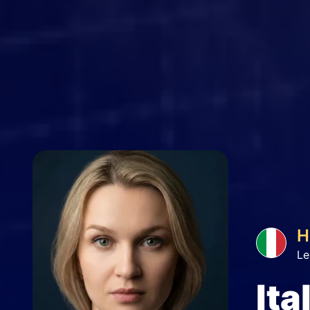
H
Le
Ita