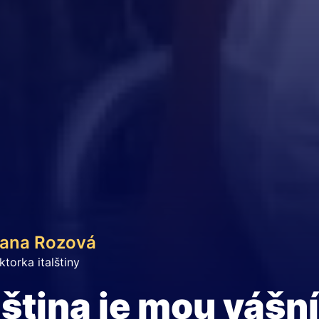
ana Rozová
ktorka italštiny
lština je mou vášní