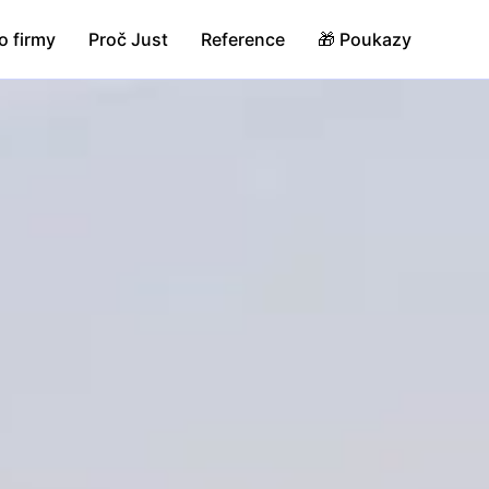
o firmy
Proč Just
Reference
🎁 Poukazy