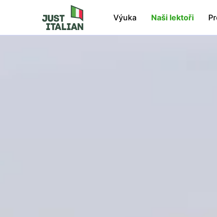
Výuka
Naši lektoři
Pr